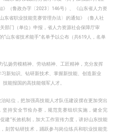
》（鲁政办字〔2023〕146号）、《山东省人力资
〈山东省职业技能竞赛管理办法〉的通知》（鲁人社
各有关部门（单位）申报，省人力资源社会保障厅审
的“山东省技术能手”名单予以公布（共619人，名单
大力弘扬劳模精神、劳动精神、工匠精神，充分发挥
续学习新知识、钻研新技术、掌握新技能、创造新业
、技能报国的高技能领军人才。
政治站位，把加强高技能人才队伍建设摆在更加突出
，坚持安全节俭办赛，规范竞赛组织实施，健全完
赛促建”长效机制，加大工作宣传力度，讲好山东技能
位，刻苦钻研技术，踊跃参与岗位练兵和职业技能竞