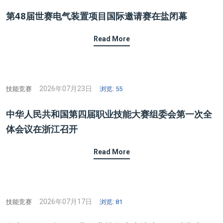
第48届世赛电气装置项目国际邀请赛在盐闭幕
Read More
2026年07月23日
技能竞赛
浏览:
55
中华人民共和国第四届职业技能大赛组委会第一次全
体会议在浙江召开
Read More
2026年07月17日
技能竞赛
浏览:
81