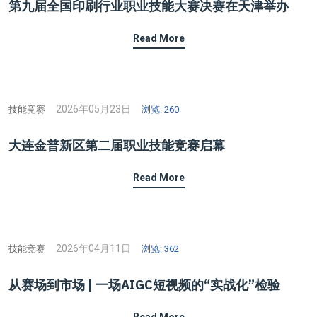
第九届全国印刷行业职业技能大赛决赛在天津举办
Read More
2026年05月23日
技能竞赛
浏览:
260
大连金普新区第二届职业技能竞赛启幕
Read More
2026年04月11日
技能竞赛
浏览:
362
从赛场到市场 | 一场AIGC短视频的“实战化”检验