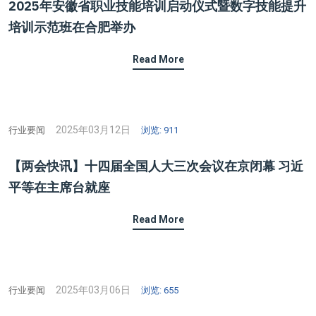
2025年安徽省职业技能培训启动仪式暨数字技能提升
培训示范班在合肥举办
Read More
2025年03月12日
行业要闻
浏览:
911
【两会快讯】十四届全国人大三次会议在京闭幕 习近
平等在主席台就座
Read More
2025年03月06日
行业要闻
浏览:
655