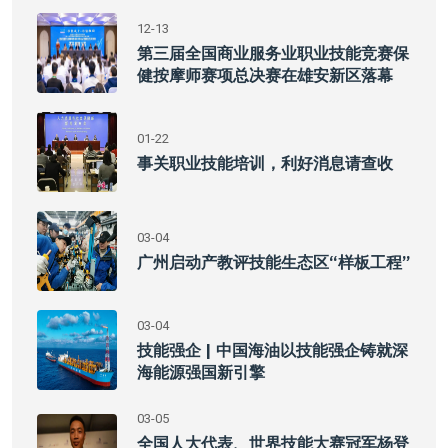
12-13
第三届全国商业服务业职业技能竞赛保
健按摩师赛项总决赛在雄安新区落幕
01-22
事关职业技能培训，利好消息请查收
03-04
广州启动产教评技能生态区“样板工程”
03-04
技能强企 | 中国海油以技能强企铸就深
海能源强国新引擎
03-05
全国人大代表、世界技能大赛冠军杨登