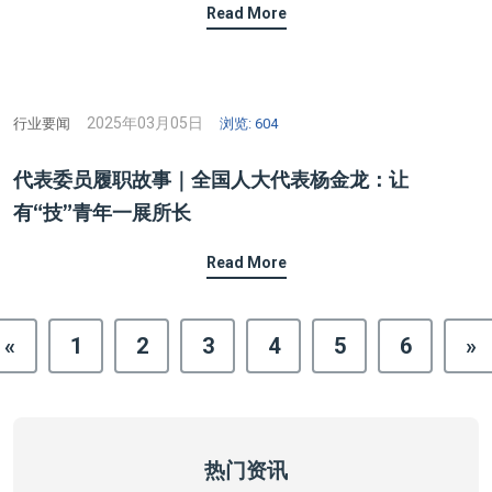
Read More
2025年03月05日
行业要闻
浏览:
604
代表委员履职故事｜全国人大代表杨金龙：让
有“技”青年一展所长
Read More
«
1
2
3
4
5
6
»
热门资讯